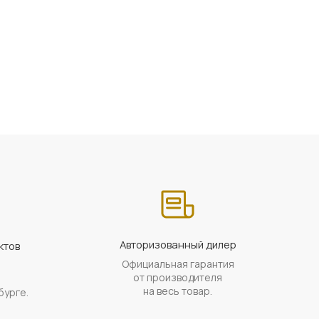
Авторизованный дилер
ктов
Официальная гарантия
а
от производителя
на весь товар.
бурге.