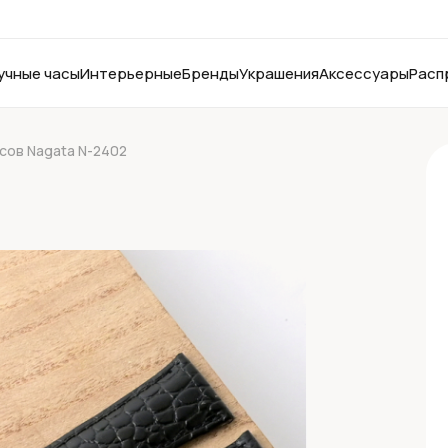
учные часы
Интерьерные
Бренды
Украшения
Аксессуары
Расп
сов Nagata N-2402