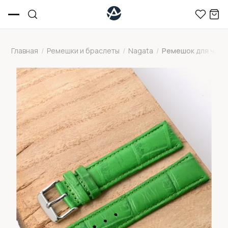
Главная
/
Ремешки и браслеты
/
Nagata
/
Ремешок для часов