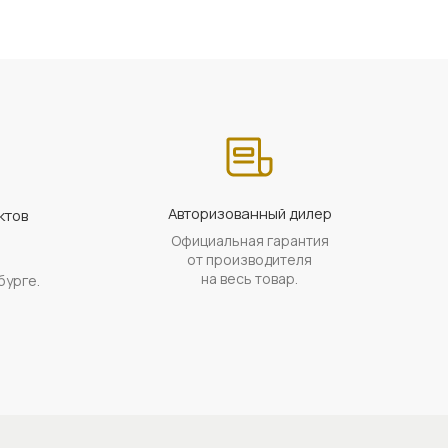
Авторизованный дилер
ктов
Официальная гарантия
а
от производителя
на весь товар.
бурге.