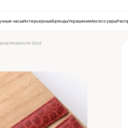
учные часы
Интерьерные
Бренды
Украшения
Аксессуары
Расп
часов Modeno M-2042