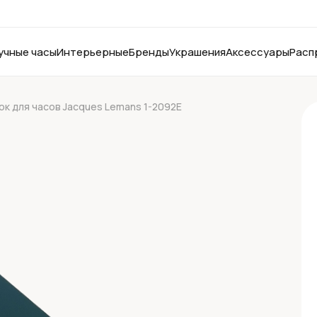
учные часы
Интерьерные
Бренды
Украшения
Аксессуары
Расп
к для часов Jacques Lemans 1-2092E