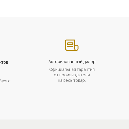
Авторизованный дилер
ктов
Официальная гарантия
а
от производителя
на весь товар.
бурге.