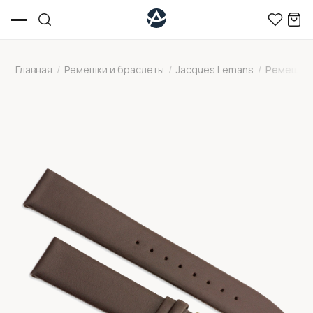
Главная
/
Ремешки и браслеты
/
Jacques Lemans
/
Ремешок 