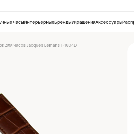
учные часы
Интерьерные
Бренды
Украшения
Аксессуары
Расп
к для часов Jacques Lemans 1-1804D