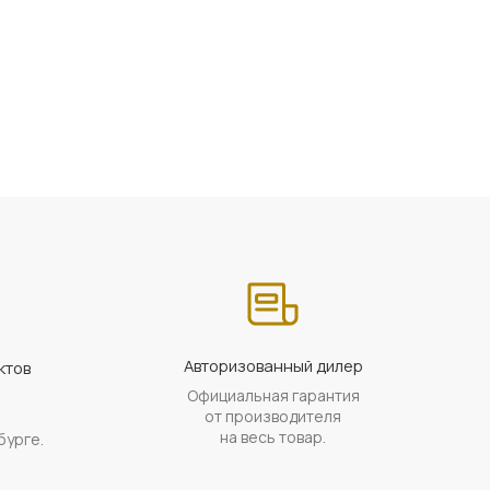
Авторизованный дилер
ктов
Официальная гарантия
а
от производителя
на весь товар.
бурге.