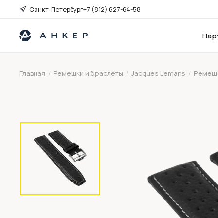
Санкт-Петербург
+7 (812) 627-64-58
Нар
Главная
/
Ремешки и браслеты
/
Jacques Lemans
/
Ремешо