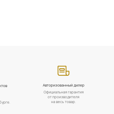
Авторизованный дилер
ктов
Официальная гарантия
а
от производителя
на весь товар.
бурге.