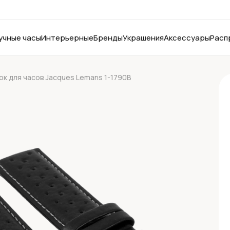
учные часы
Интерьерные
Бренды
Украшения
Аксессуары
Расп
к для часов Jacques Lemans 1-1790B