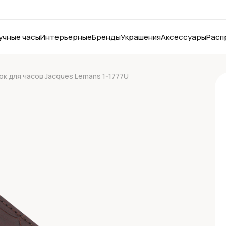
учные часы
Интерьерные
Бренды
Украшения
Аксессуары
Расп
к для часов Jacques Lemans 1-1777U