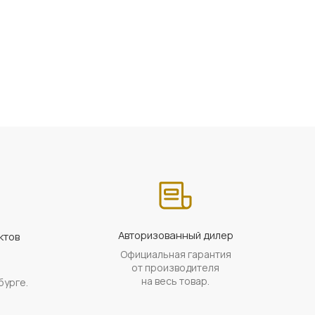
Авторизованный дилер
ктов
Официальная гарантия
а
от производителя
на весь товар.
бурге.