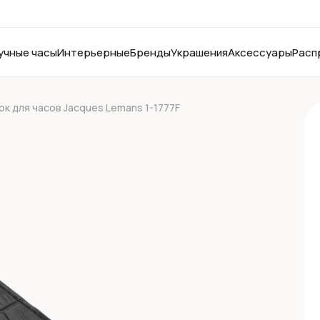
учные часы
Интерьерные
Бренды
Украшения
Аксессуары
Расп
к для часов Jacques Lemans 1-1777F