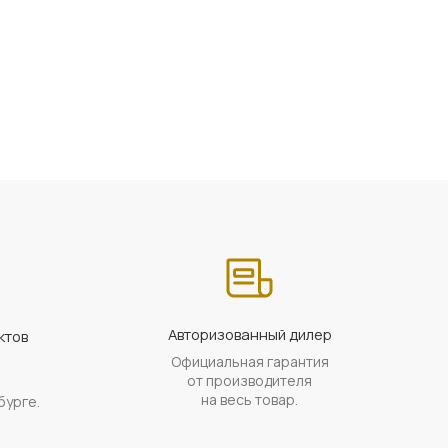
Авторизованный дилер
ктов
Официальная гарантия
а
от производителя
на весь товар.
бурге.