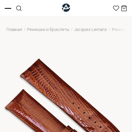
Главная
/
Ремешки и браслеты
/
Jacques Lemans
/
Ремешок 