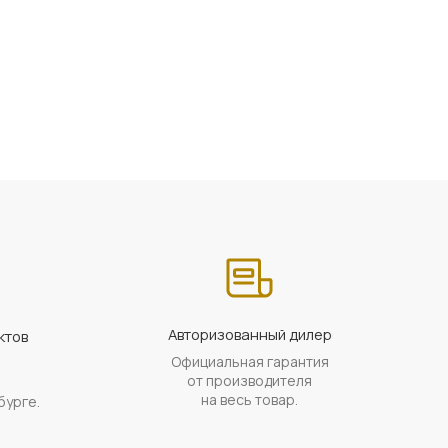
Авторизованный дилер
ктов
Официальная гарантия
а
от производителя
на весь товар.
бурге.