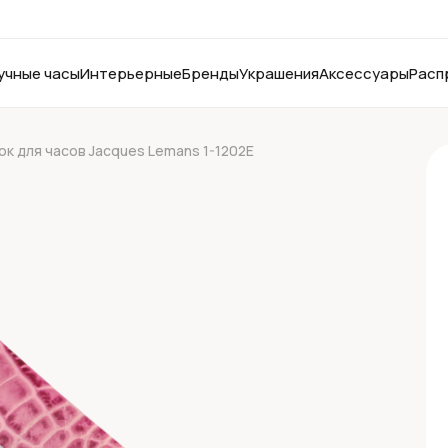
учные часы
Интерьерные
Бренды
Украшения
Аксессуары
Расп
к для часов Jacques Lemans 1-1202E