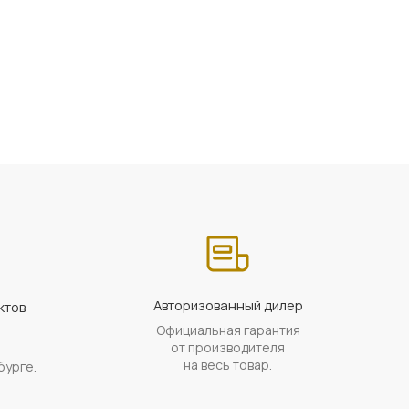
Авторизованный дилер
ктов
Официальная гарантия
а
от производителя
на весь товар.
бурге.