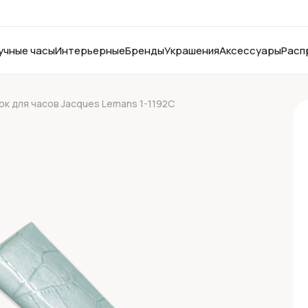
учные часы
Интерьерные
Бренды
Украшения
Аксессуары
Расп
к для часов Jacques Lemans 1-1192C