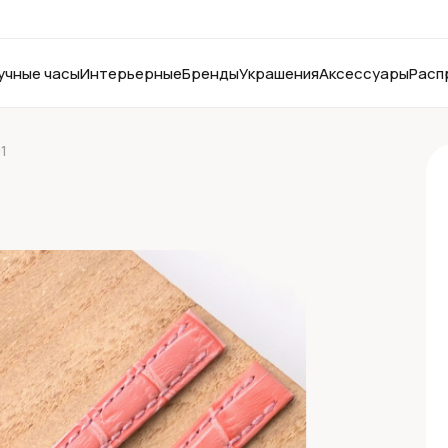
учные часы
Интерьерные
Бренды
Украшения
Аксессуары
Расп
01