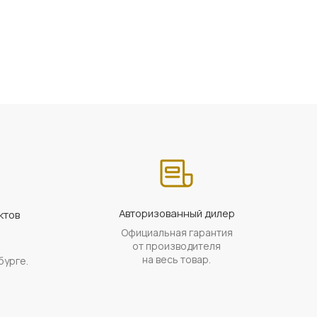
Авторизованный дилер
ктов
Официальная гарантия
а
от производителя
на весь товар.
бурге.