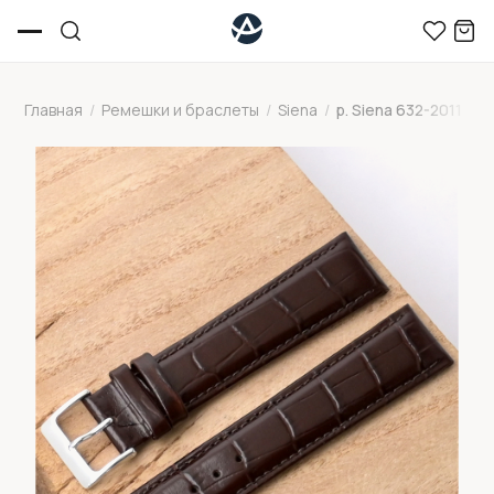
Главная
/
Ремешки и браслеты
/
Siena
/
р. Siena 632-2011