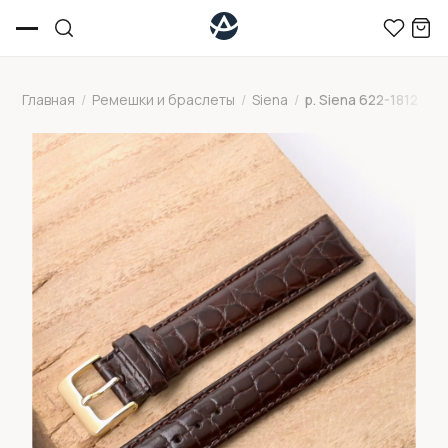
Главная
/
Ремешки и браслеты
/
Siena
/
р. Siena 622-1812