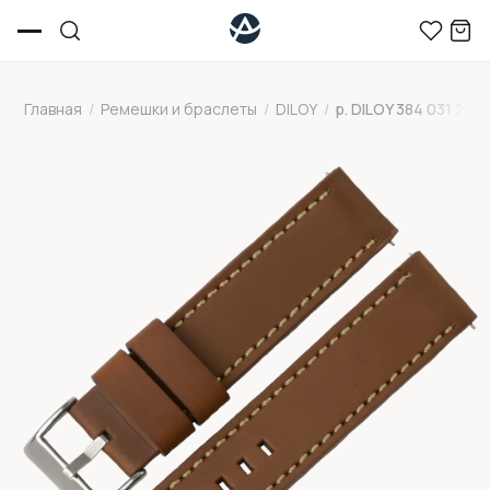
Главная
/
Ремешки и браслеты
/
DILOY
/
р. DILOY 384 031 24 X