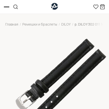
Главная
/
Ремешки и браслеты
/
DILOY
/
р. DILOY 302 011 10 L