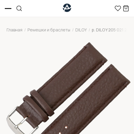
Главная
/
Ремешки и браслеты
/
DILOY
/
р. DILOY 205 021 24 L