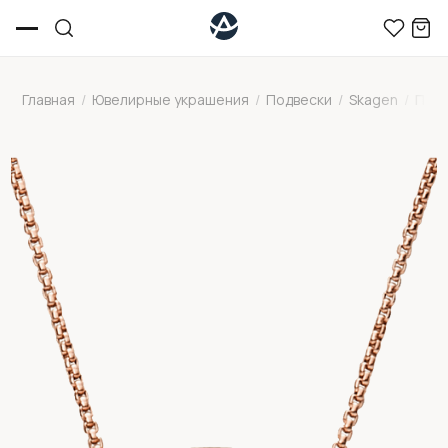
Главная
/
Ювелирные украшения
/
Подвески
/
Skagen
/
Подв