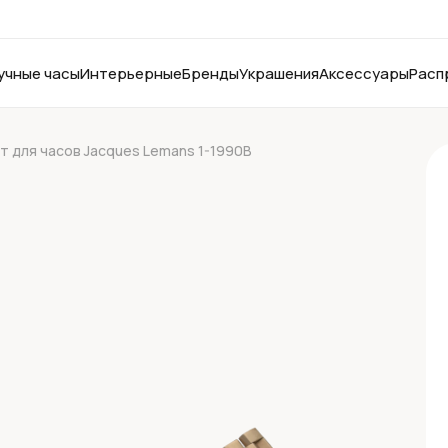
учные часы
Интерьерные
Бренды
Украшения
Аксессуары
Расп
т для часов Jacques Lemans 1-1990B