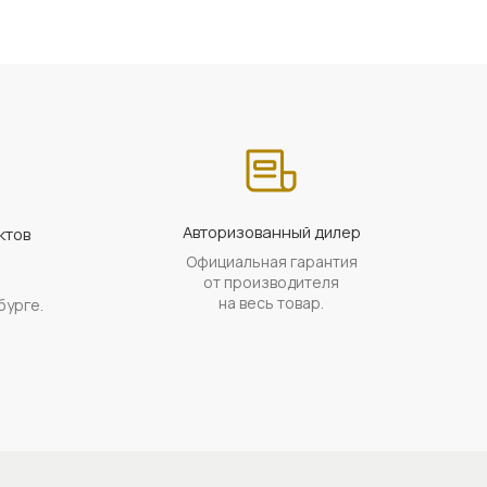
Авторизованный дилер
ктов
Официальная гарантия
а
от производителя
на весь товар.
бурге.