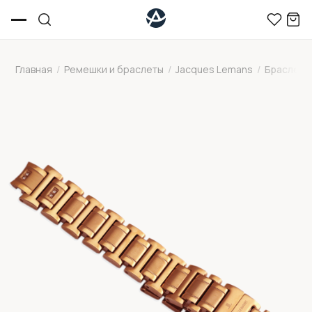
Главная
/
Ремешки и браслеты
/
Jacques Lemans
/
Браслет д