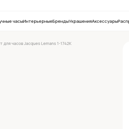
учные часы
Интерьерные
Бренды
Украшения
Аксессуары
Расп
т для часов Jacques Lemans 1-1742K