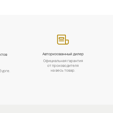
Авторизованный дилер
ктов
Официальная гарантия
а
от производителя
на весь товар.
бурге.