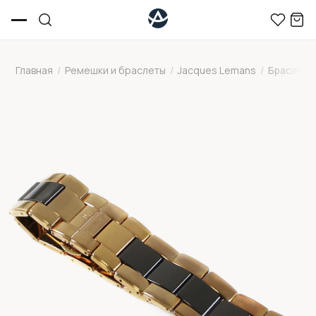
Главная
/
Ремешки и браслеты
/
Jacques Lemans
/
Браслет 