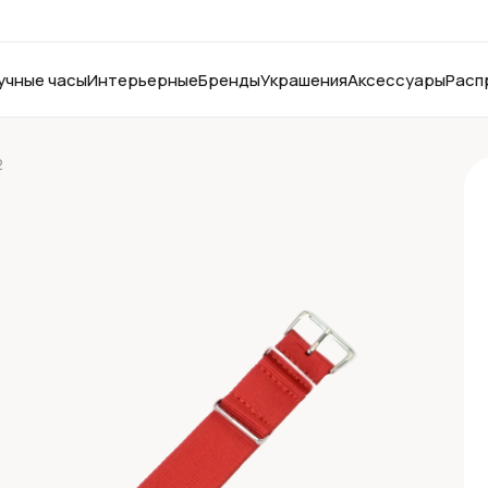
учные часы
Интерьерные
Бренды
Украшения
Аксессуары
Расп
2