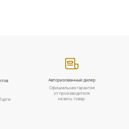
Авторизованный дилер
ктов
Официальная гарантия
а
от производителя
на весь товар.
бурге.