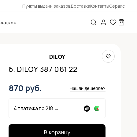
Пункты выдачи заказов
Доставка
Контакты
Сервис
родажа
DILOY
б. DILOY 387 061 22
870 руб.
Нашли дешевле?
4 платежа по
218
→
В корзину