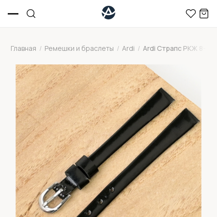
Главная
/
Ремешки и браслеты
/
Ardi
/
Ardi Страпс РКЖ 8-03