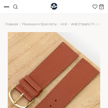
Главная
/
Ремешки и браслеты
/
Ardi
/
Ardi Страпс РК 24-02