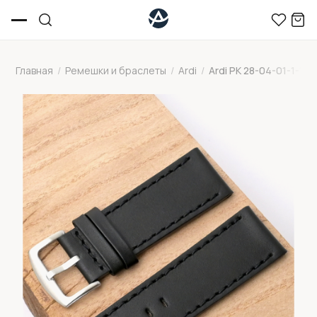
Главная
/
Ремешки и браслеты
/
Ardi
/
Ardi РК 28-04-01-1-1 