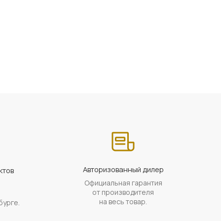
Авторизованный дилер
ктов
Официальная гарантия
а
от производителя
на весь товар.
бурге.