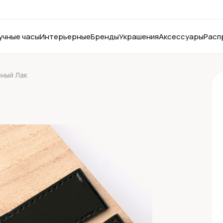
учные часы
Интерьерные
Бренды
Украшения
Аксессуары
Расп
рный Лак