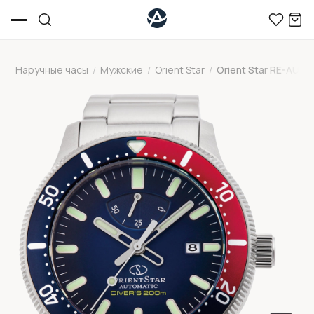
Наручные часы
/
Мужские
/
Orient Star
/
Orient Star RE-AU0