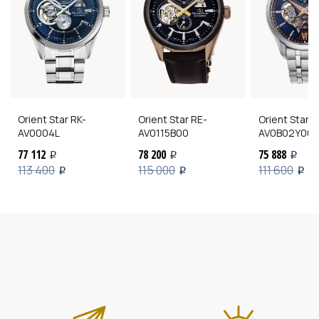
Orient Star
RK-
Orient Star
RE-
Orient Star
R
AV0004L
AV0115B00
AV0B02Y00
77 112
78 200
75 888
i
i
i
113 400
115 000
111 600
i
i
i