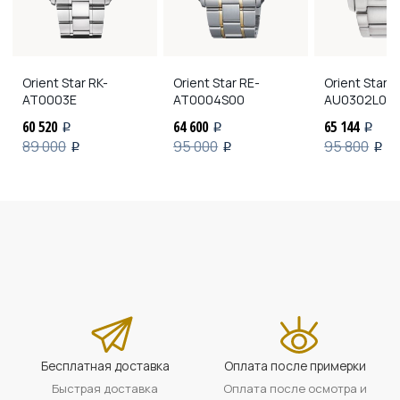
Orient Star
RK-
Orient Star
RE-
Orient Star
R
AT0003E
AT0004S00
AU0302L00
60 520
64 600
65 144
i
i
i
89 000
95 000
95 800
i
i
i
Бесплатная доставка
Оплата после примерки
Быстрая доставка
Оплата после осмотра и