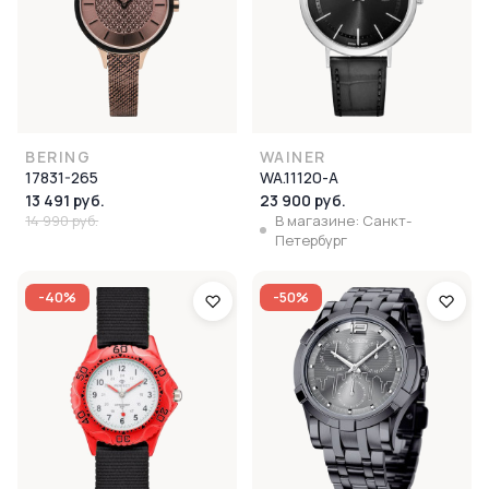
BERING
WAINER
17831-265
WA.11120-A
13 491 руб.
23 900 руб.
14 990 руб.
В магазине: Санкт-
Петербург
-40%
-50%