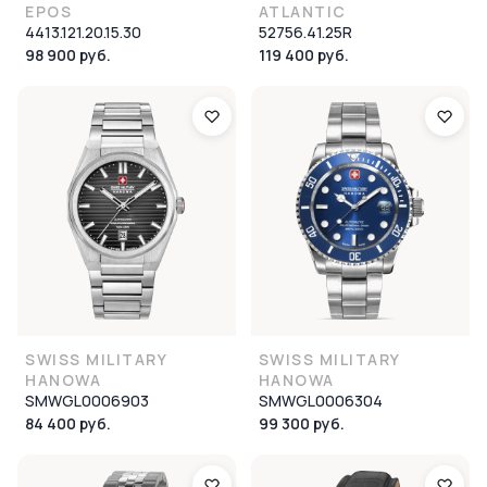
EPOS
ATLANTIC
4413.121.20.15.30
52756.41.25R
98 900 руб.
119 400 руб.
SWISS MILITARY
SWISS MILITARY
HANOWA
HANOWA
SMWGL0006903
SMWGL0006304
84 400 руб.
99 300 руб.