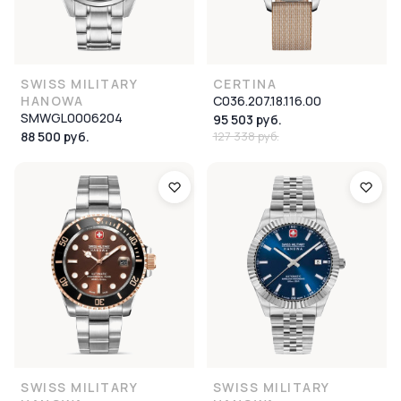
SWISS MILITARY
CERTINA
HANOWA
C036.207.18.116.00
SMWGL0006204
95 503 руб.
88 500 руб.
127 338 руб.
SWISS MILITARY
SWISS MILITARY