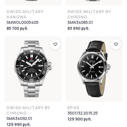
SWISS MILITARY
SWISS MILITARY BY
HANOWA
CHRONO
SMWGL0005405
SMA34085.01
85 700 руб.
83 990 руб.
SWISS MILITARY BY
EPOS
CHRONO
3501.132.20.15.25
SMA34092.01
129 900 руб.
129 990 руб.