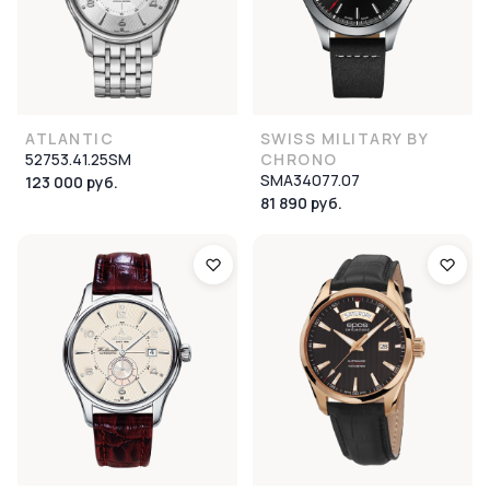
ATLANTIC
SWISS MILITARY BY
52753.41.25SM
CHRONO
SMA34077.07
123 000 руб.
81 890 руб.