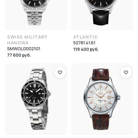
SWISS MILITARY
ATLANTIC
HANOWA
52781.41.61
SMWGL0002101
119 400 руб.
77 600 руб.