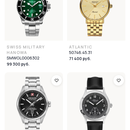
SWISS MILITARY
ATLANTIC
HANOWA
50746.45.31
SMWGL0006302
71 400 руб.
99 300 руб.