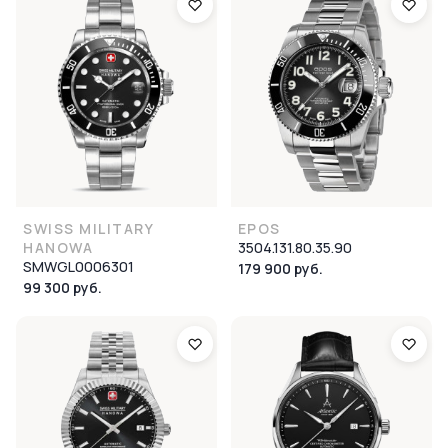
SWISS MILITARY
EPOS
HANOWA
3504.131.80.35.90
SMWGL0006301
179 900 руб.
99 300 руб.