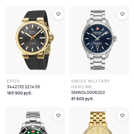
EPOS
SWISS MILITARY
3442.132.22.14.55
HANOWA
SMWGL0006202
165 900 руб.
81 600 руб.