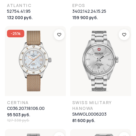
ATLANTIC
EPOS
52754.41.95
3402.142.24.15.25
132 000 руб.
159 900 руб.
-25%
CERTINA
SWISS MILITARY
C036.207.18.106.00
HANOWA
SMWGL0006203
95 503 руб.
127 338 руб.
81 600 руб.