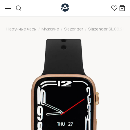
Наручные часы
/
Мужские
/
Slazenger
/
Slazenger SL.09.2168