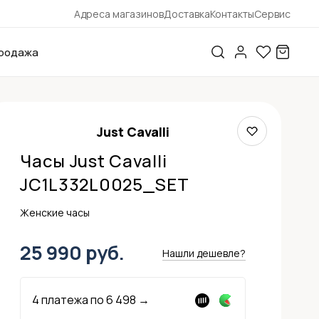
Адреса магазинов
Доставка
Контакты
Сервис
родажа
Just Cavalli
Часы Just Cavalli
JC1L332L0025_SET
Женские часы
25 990 руб.
Нашли дешевле?
4 платежа по
6 498
→