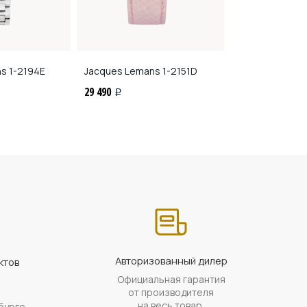
ns
1-2194E
Jacques Lemans
1-2151D
Jacques Lema
29 490
29 490
i
i
Авторизованный дилер
ктов
Официальная гарантия
а
от производителя
на весь товар.
бурге.