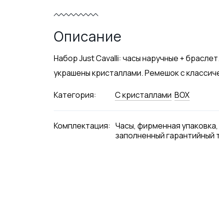
Описание
Набор Just Cavalli: часы наручные + брасл
украшены кристаллами. Ремешок с классиче
Категория:
С кристаллами
BOX
Комплектация:
Часы, фирменная упаковка,
заполненный гарантийный 