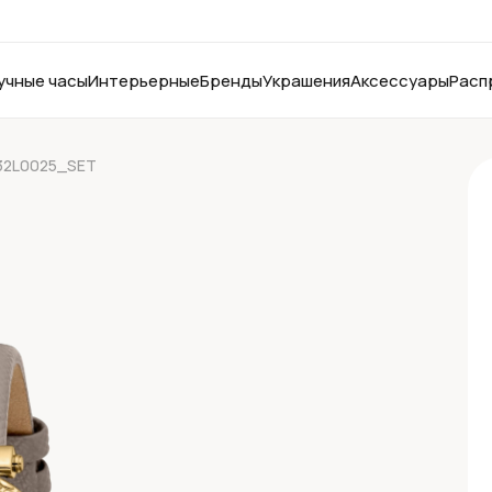
учные часы
Интерьерные
Бренды
Украшения
Аксессуары
Расп
L332L0025_SET