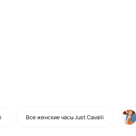
i
Все
женские
часы Just Cavalli