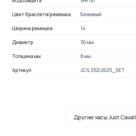
Водозащита
WR 50
Цвет браслета/ремешка
Бежевый
Ширина ремешка
14
Диаметр
30 мм.
Толщина мм
8 мм.
Артикул
JC1L332L0025_SET
Другие часы Just Cavall