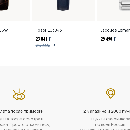
05W
Fossil
ES3843
Jacques Lema
23 841
29 490
i
i
26 490
i
лата после примерки
2 магазина и 2000 пун
лата после осмотра и
Пункты самовывоз
рки. Просто откажитесь,
по всей России.
ли товар не подошел.
Магазины в Санкт-Петер