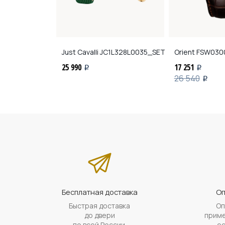
ns
1-2151J
Just Cavalli
JC1L328L0035_SET
Orient
FSW030
25 990
17 251
i
i
26 540
i
Бесплатная доставка
Оп
Быстрая доставка
Оп
до двери
приме
по всей России.
ес