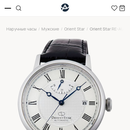
Наручные часы
/
Мужские
/
Orient Star
/
Orient Star RE-AU0