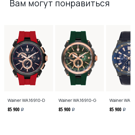
Вам могут понравиться
Wainer
WA.16910-D
Wainer
WA.16910-G
Wainer
WA.2
85 900
85 900
85 900
i
i
i