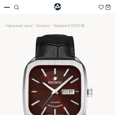
Наручные часы
/
Космос
/
Космос K 213.11.38