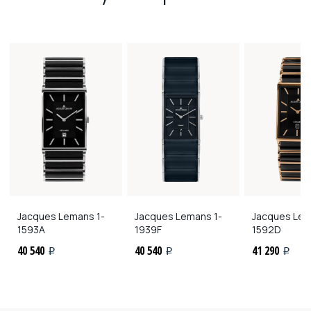
Jacques Lemans
1-
Jacques Lemans
1-
Jacques Le
1593A
1939F
1592D
40 540
40 540
41 290
i
i
i