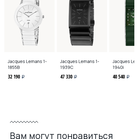
Jacques Lemans
1-
Jacques Lemans
1-
Jacques Le
1855B
1939C
1940i
32 190
47 330
40 540
i
i
i
Вам могут понравиться