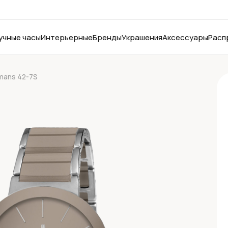
учные часы
Интерьерные
Бренды
Украшения
Аксессуары
Расп
mans 42-7S