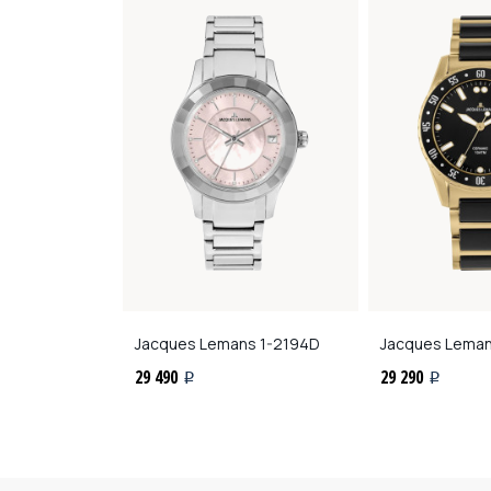
ns
42-7B
Jacques Lemans
1-2194D
Jacques Lema
29 490
29 290
i
i