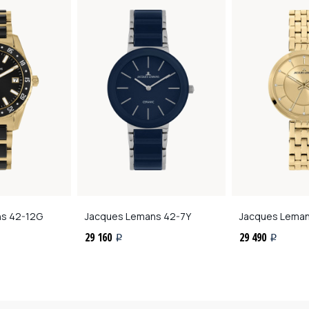
ns
42-12G
Jacques Lemans
42-7Y
Jacques Lema
29 160
29 490
i
i