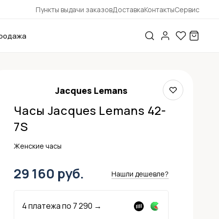
Пункты выдачи заказов
Доставка
Контакты
Сервис
родажа
Jacques Lemans
Часы Jacques Lemans 42-
7S
Женские часы
29 160 руб.
Нашли дешевле?
4 платежа по
7 290
→