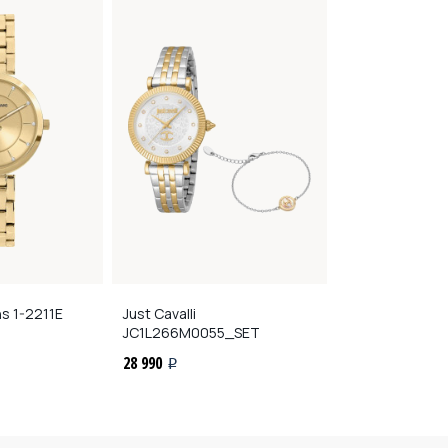
ns
1-2211E
Just Cavalli
Jacques Lema
JC1L266M0055_SET
29 160
i
28 990
i