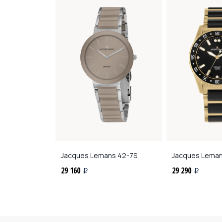
ns
42-12D
Jacques Lemans
42-7S
Jacques Lema
29 160
29 290
i
i