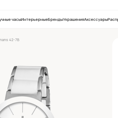
учные часы
Интерьерные
Бренды
Украшения
Аксессуары
Расп
mans 42-7B