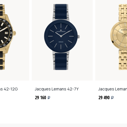
ns
42-12G
Jacques Lemans
42-7Y
Jacques Lema
29 160
29 490
i
i