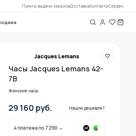
Пункты выдачи заказов
Доставка
Контакты
Сервис
родажа
Jacques Lemans
Часы Jacques Lemans 42-
7B
Женские часы
29 160 руб.
Нашли дешевле?
4 платежа по
7 290
→