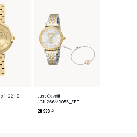
ns
1-2211E
Just Cavalli
Jacques Lema
JC1L266M0055_SET
29 290
i
28 990
i