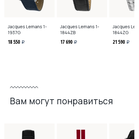
Jacques Lemans
1-
Jacques Lemans
1-
Jacques Le
1937G
1844ZB
1844ZG
18 550
17 690
21 590
i
i
i
Вам могут понравиться