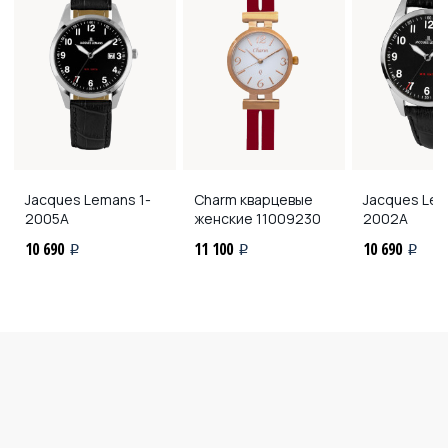
Jacques Lemans
1-
Charm кварцевые
Jacques Le
2005A
женские
11009230
2002A
10 690
11 100
10 690
i
i
i