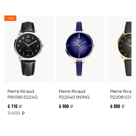
-35%
Pierre Ricaud
Pierre Ricaud
Pierre Ricau
P91090.5224Q
P22040.5N1NQ
P22081.1214
6 110
6 900
6 800
i
i
i
9 400
i