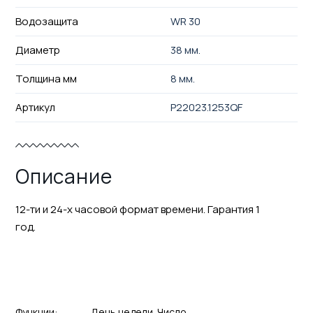
Водозащита
WR 30
Диаметр
38 мм.
Толщина мм
8 мм.
Артикул
P22023.1253QF
Описание
12-ти и 24-х часовой формат времени. Гарантия 1
год.
Функции:
День недели
Число