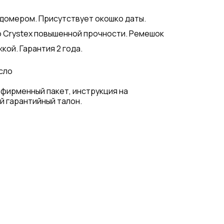
домером. Присутствует окошко даты.
 Crystex повышенной прочности. Ремешок
кой. Гарантия 2 года.
сло
 фирменный пакет, инструкция на
й гарантийный талон.