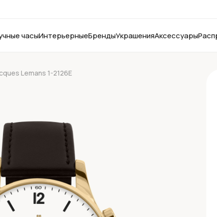
учные часы
Интерьерные
Бренды
Украшения
Аксессуары
Расп
cques Lemans 1-2126E