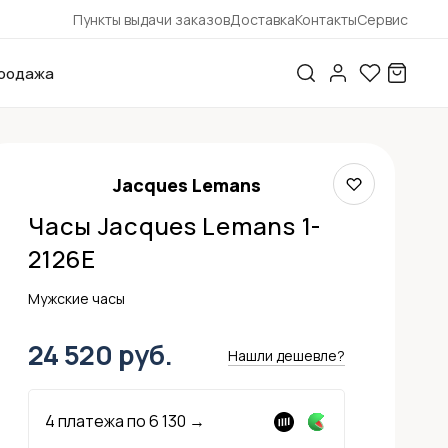
Пункты выдачи заказов
Доставка
Контакты
Сервис
родажа
Jacques Lemans
Часы Jacques Lemans 1-
2126E
Мужские часы
24 520 руб.
Нашли дешевле?
4 платежа по
6 130
→