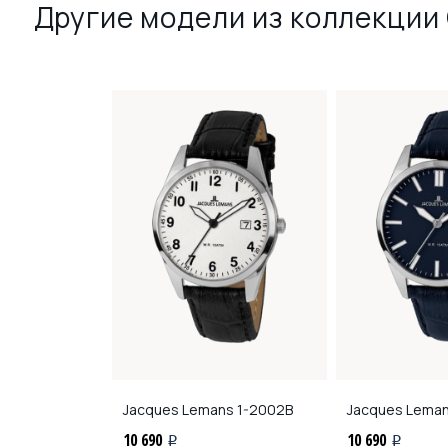
Другие модели из коллекции 
ns
1-2210D
Jacques Lemans
1-2002B
Jacques Lema
10 690
10 690
i
i