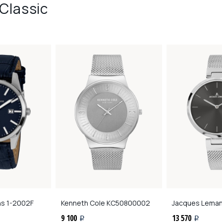
Classic
ns
1-2002F
Kenneth Cole
KC50800002
Jacques Lema
9 100
13 570
i
i