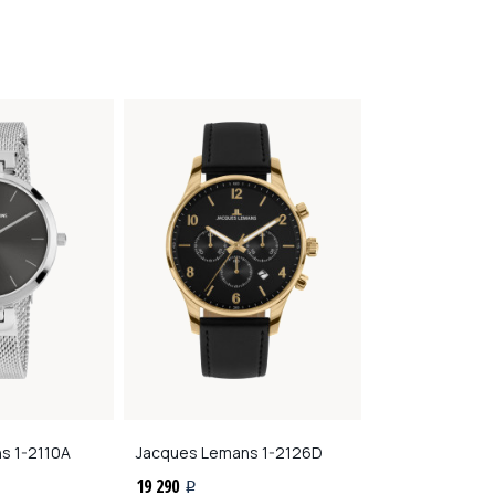
ns
1-2110A
Jacques Lemans
1-2126D
Kenneth Cole
K
19 290
14 550
i
i