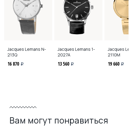
Jacques Lemans
N-
Jacques Lemans
1-
Jacques Le
213Q
2027A
2110M
16 870
13 560
19 660
i
i
i
Вам могут понравиться