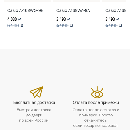
Casio
A-168WG-9E
Casio
A168WA-8A
Casio
A168W
4 030
3 193
3 193
i
i
i
6 200
4 990
4 990
i
i
i
Бесплатная доставка
Оплата после примерки
Быстрая доставка
Оплата после осмотра и
до двери
примерки. Просто
по всей России.
откажитесь,
если товар не подошел.