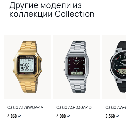
Другие модели из
коллекции Collection
Casio
A178WGA-1A
Casio
AQ-230A-1D
Casio
AW-80
4 868
4 088
3 568
i
i
i