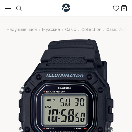
Наручные часы
/
Мужские
/
Casio
/
Collection
/
Casio W-218