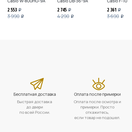
Casio
W-800HG-9A
Casio
DB-36-9A
Casio
F-105
2 553
2 745
2 361
i
i
i
3 990
4 290
3 690
i
i
i
Бесплатная доставка
Оплата после примерки
Быстрая доставка
Оплата после осмотра и
до двери
примерки. Просто
по всей России.
откажитесь,
если товар не подошел.