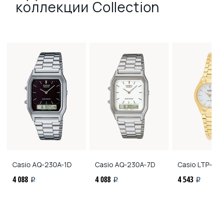
коллекции Collection
Casio
AQ-230A-1D
Casio
AQ-230A-7D
Casio
LTP-1
4 088
4 088
4 543
i
i
i