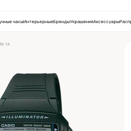
учные часы
Интерьерные
Бренды
Украшения
Аксессуары
Расп
36-1A