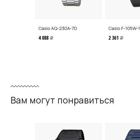
A-3A
Casio
AQ-230A-7D
Casio
F-105W-
4 088
2 361
i
i
Вам могут понравиться