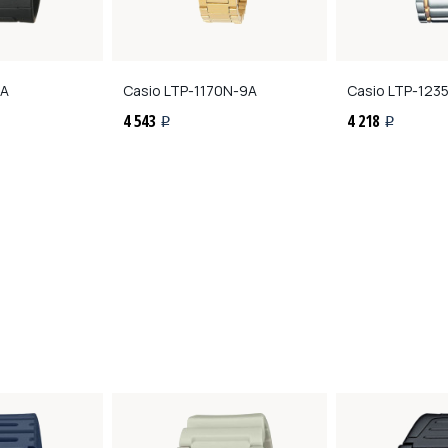
1A
Casio
LTP-1170N-9A
Casio
LTP-123
4 543
4 218
i
i