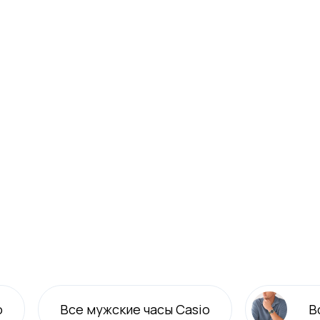
o
Все
мужские
часы Casio
В