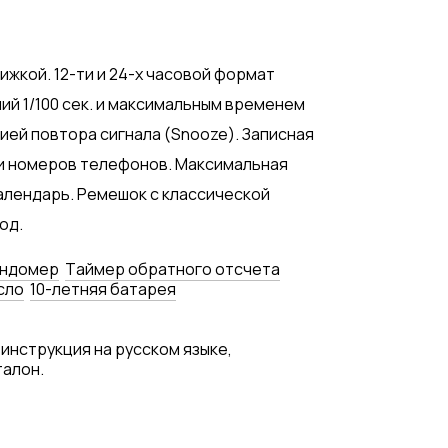
ижкой. 12-ти и 24-х часовой формат
ий 1/100 сек. и максимальным временем
цией повтора сигнала (Snooze). Записная
 и номеров телефонов. Максимальная
календарь. Ремешок с классической
од.
ундомер
Tаймер обратного отсчета
сло
10-летняя батарея
 инструкция на русском языке,
талон.