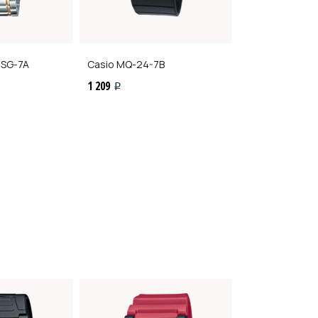
5SG-7A
Casio
MQ-24-7B
Casio
F-201WA
1 209
1 657
i
i