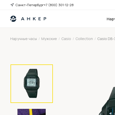
Санкт-Петербург
+7 (800) 301-12-28
Нар
Наручные часы
/
Мужские
/
Casio
/
Collection
/
Casio DB-