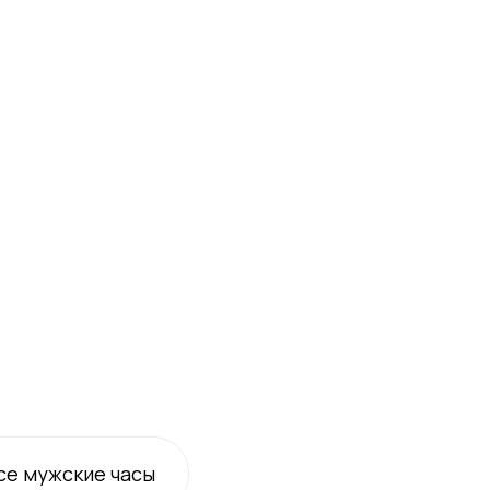
се
мужские
часы