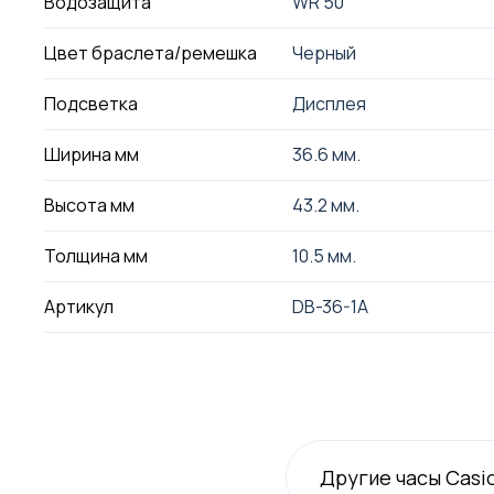
Водозащита
WR 50
Цвет браслета/ремешка
Черный
Подсветка
Дисплея
Ширина мм
36.6 мм.
Высота мм
43.2 мм.
Толщина мм
10.5 мм.
Артикул
DB-36-1A
Другие часы Casi