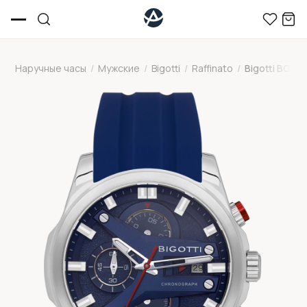
Наручные часы
/
Мужские
/
Bigotti
/
Raffinato
/
Bigotti BG.1.1