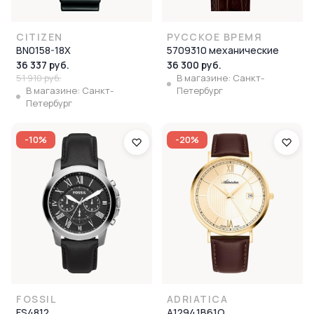
CITIZEN
РУССКОЕ ВРЕМЯ
BN0158-18X
5709310 механические
36 337 руб.
36 300 руб.
51 910 руб.
В магазине: Санкт-
В магазине: Санкт-
Петербург
Петербург
-10%
-20%
FOSSIL
ADRIATICA
FS4812
A1294.1B61Q