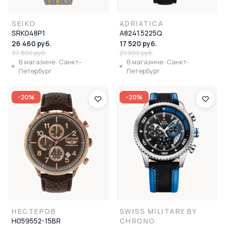
SEIKO
ADRIATICA
SRK048P1
A8241.5225Q
26 460 руб.
17 520 руб.
37 800 руб.
21 900 руб.
В магазине: Санкт-
В магазине: Санкт-
Петербург
Петербург
-20%
-20%
НЕСТЕРОВ
SWISS MILITARY BY
H059552-15BR
CHRONO