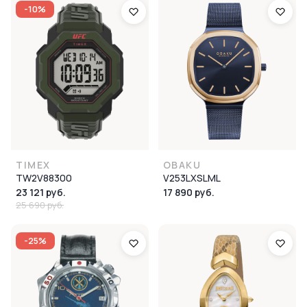
-10%
TIMEX
OBAKU
TW2V88300
V253LXSLML
23 121 руб.
17 890 руб.
25 690 руб.
-25%