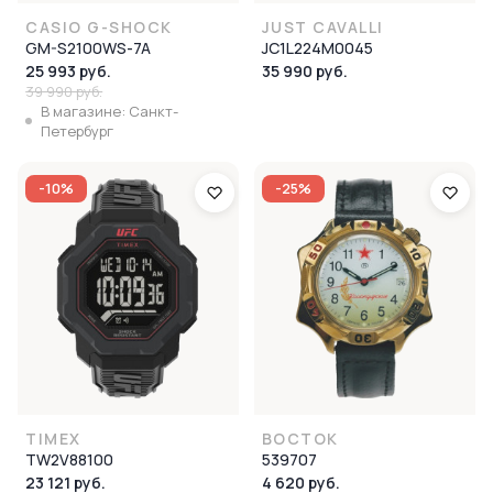
CASIO G-SHOCK
JUST CAVALLI
GM-S2100WS-7A
JC1L224M0045
25 993 руб.
35 990 руб.
39 990 руб.
В магазине: Санкт-
Петербург
-10%
-25%
TIMEX
ВОСТОК
TW2V88100
539707
23 121 руб.
4 620 руб.