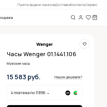
Пункты выдачи заказов
Доставка
Контакты
Сервис
родажа
Wenger
Часы Wenger 01.1441.106
Мужские часы
15 583 руб.
Нашли дешевле?
4 платежа по
3 896
→