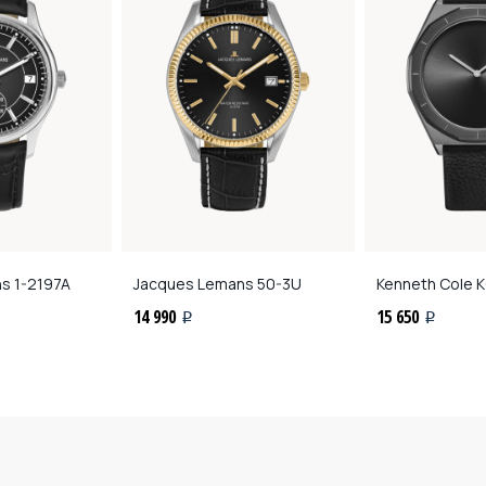
ns
1-2197A
Jacques Lemans
50-3U
Kenneth Cole
K
14 990
15 650
i
i