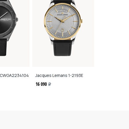
CWGA2234104
Jacques Lemans
1-2193E
Jacques Lema
16 090
16 090
i
i