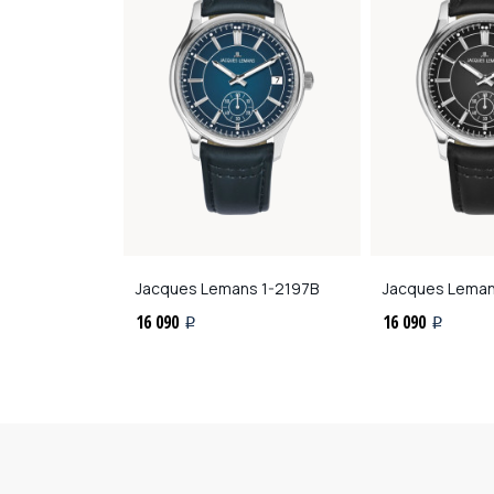
ns
1-2197C
Jacques Lemans
1-2197B
Jacques Lema
16 090
16 090
i
i