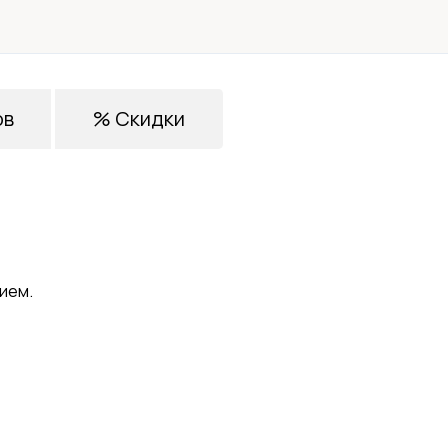
ов
% Скидки
ием.