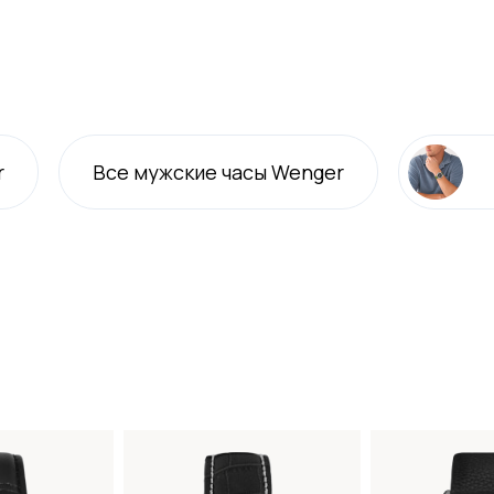
r
Все
мужские
часы Wenger