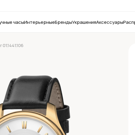
учные часы
Интерьерные
Бренды
Украшения
Аксессуары
Расп
 01.1441.106